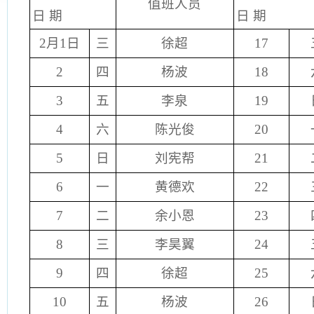
值班人员
日 期
日 期
2月1日
三
徐超
17
2
四
杨波
18
3
五
李泉
19
4
六
陈光俊
20
5
日
刘宪帮
21
6
一
黄德欢
22
7
二
余小恩
23
8
三
李昊翼
24
9
四
徐超
25
10
五
杨波
26